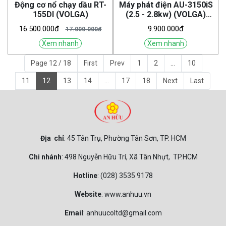
Động cơ nổ chạy dầu RT-
Máy phát điện AU-3150iS
155DI (VOLGA)
(2.5 - 2.8kw) (VOLGA)
(Inverter) cách âm
16.500.000đ
9.900.000đ
17.000.000đ
Xem nhanh
Xem nhanh
Page 12 / 18
First
Prev
1
2
...
10
11
12
13
14
...
17
18
Next
Last
Địa chỉ
: 45 Tân Trụ, Phường Tân Sơn, TP. HCM
Chi nhánh
: 498 Nguyễn Hữu Trí, Xã Tân Nhựt, TP.HCM
Hotline
: (028) 3535 9178
Website
: www.anhuu.vn
Email
: anhuucoltd@gmail.com