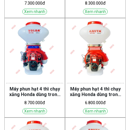
nông nghiệp VH-26L GX35
nông nghiệp VH-26L GX50
7.300.000đ
8.300.000đ
LH (Volga)
TT (Volga)
Xem nhanh
Xem nhanh
Máy phun hạt 4 thì chạy
Máy phun hạt 4 thì chạy
xăng Honda dùng trong
xăng Honda dùng trong
nông nghiệp VH-26L GX50
nông nghiệp AH-26L GX35
8.700.000đ
6.800.000đ
LH (VOLGA)
TT (Amita)
Xem nhanh
Xem nhanh