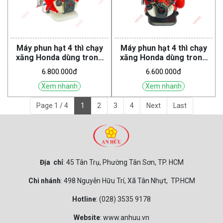
Máy phun hạt 4 thì chạy
Máy phun hạt 4 thì chạy
xăng Honda dùng trong
xăng Honda dùng trong
nông nghiệp TH-26L GX35
nông nghiệp CA-26L GX35
6.800.000đ
6.600.000đ
TT (Tropic)
TT (Cater)
Xem nhanh
Xem nhanh
Page 1 / 4
1
2
3
4
Next
Last
Địa chỉ
: 45 Tân Trụ, Phường Tân Sơn, TP. HCM
Chi nhánh
: 498 Nguyễn Hữu Trí, Xã Tân Nhựt, TP.HCM
Hotline
: (028) 3535 9178
Website
: www.anhuu.vn