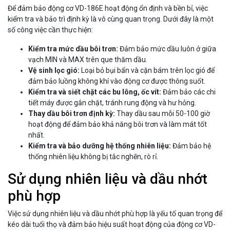
Để đảm bảo động cơ VD-186E hoạt động ổn định và bền bỉ, việc
kiểm tra và bảo trì định kỳ là vô cùng quan trọng. Dưới đây là một
số công việc cần thực hiện:
Kiểm tra mức dầu bôi trơn:
Đảm bảo mức dầu luôn ở giữa
vạch MIN và MAX trên que thăm dầu.
Vệ sinh lọc gió:
Loại bỏ bụi bẩn và cặn bám trên lọc gió để
đảm bảo luồng không khí vào động cơ được thông suốt.
Kiểm tra và siết chặt các bu lông, ốc vít:
Đảm bảo các chi
tiết máy được gắn chặt, tránh rung động và hư hỏng.
Thay dầu bôi trơn định kỳ:
Thay dầu sau mỗi 50-100 giờ
hoạt động để đảm bảo khả năng bôi trơn và làm mát tốt
nhất.
Kiểm tra và bảo dưỡng hệ thống nhiên liệu:
Đảm bảo hệ
thống nhiên liệu không bị tắc nghẽn, rò rỉ.
Sử dụng nhiên liệu và dầu nhớt
phù hợp
Việc sử dụng nhiên liệu và dầu nhớt phù hợp là yếu tố quan trọng để
kéo dài tuổi thọ và đảm bảo hiệu suất hoạt động của động cơ VD-