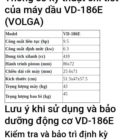
của máy dầu VD-186E
(VOLGA)
Model
VD-186E
Công suất liên tục (hp)
9.5
Công suất định mức (kw)
6.3
Dung tích xilanh (cc)
418
Hành trình piston (mm)
86x72
Chiều dài cốt máy (mm)
25.6x71
Kích thước (cm)
51.5x47x57.5
Trọng lượng máy (kg)
43
45
Trọng lượng bao bì (kg)
Lưu ý khi sử dụng và bảo
dưỡng động cơ VD-186E
Kiểm tra và bảo trì định kỳ