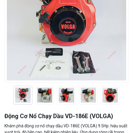
Động Cơ Nổ Chạy Dầu VD-186E (VOLGA)
Khám phá động cơ nổ chạy dầu VD-186E (VOLGA) 9.5Hp: hiệu suất
vượt trội, độ bền cao, tiết kiệm nhiên liệu. Ứng dụng rộng rãi trong