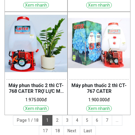
Xem nhanh
Xem nhanh
Máy phun thuốc 2 thì CT-
Máy phun thuốc 2 thì CT-
768 CATER TRỢ LỰC MÁ
767 CATER
VUÔNG
1.975.000đ
1.900.000đ
Xem nhanh
Xem nhanh
Page 1 / 18
1
2
3
4
5
6
7
...
17
18
Next
Last