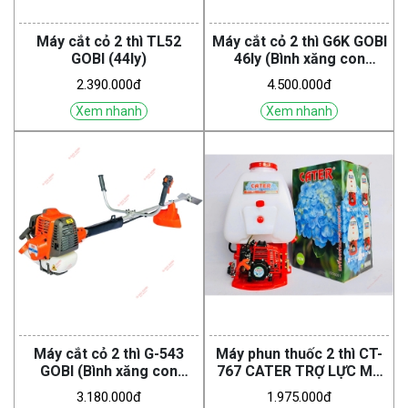
Máy cắt cỏ 2 thì TL52
Máy cắt cỏ 2 thì G6K GOBI
GOBI (44ly)
46ly (Bình xăng con
Walbro)
2.390.000đ
4.500.000đ
Xem nhanh
Xem nhanh
Máy cắt cỏ 2 thì G-543
Máy phun thuốc 2 thì CT-
GOBI (Bình xăng con
767 CATER TRỢ LỰC MÁ
Walbro )
VUÔNG
3.180.000đ
1.975.000đ