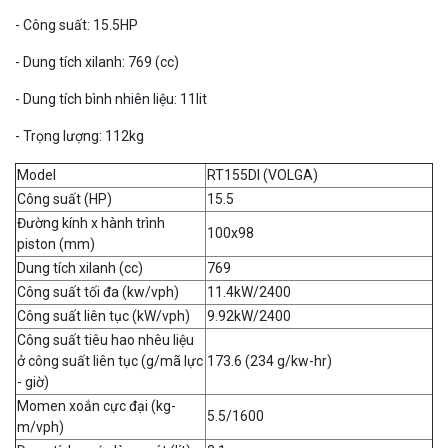
- Công suất: 15.5HP
- Dung tích xilanh: 769 (cc)
- Dung tích bình nhiên liệu: 11lit
- Trọng lượng: 112kg
Model
RT155DI (VOLGA)
Công suất (HP)
15.5
Đường kính x hành trình
100x98
piston (mm)
Dung tích xilanh (cc)
769
Công suất tối đa (kw/vph)
11.4kW/2400
Công suất liên tục (kW/vph)
9.92kW/2400
Công suất tiêu hao nhêu liệu
ở công suất liên tục (g/mã lực
173.6 (234 g/kw-hr)
- giờ)
Momen xoắn cực đại (kg-
5.5/1600
m/vph)