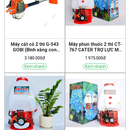
Máy cắt cỏ 2 thì G-543
Máy phun thuốc 2 thì CT-
GOBI (Bình xăng con
767 CATER TRỢ LỰC MÁ
Walbro )
VUÔNG
3.180.000đ
1.975.000đ
Xem nhanh
Xem nhanh