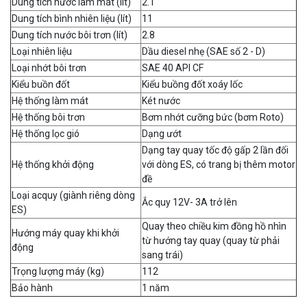
Dung tích nước làm mát (lít)
2.1
Dung tích bình nhiên liệu (lít)
11
Dung tích nước bôi trơn (lít)
2.8
Loại nhiên liệu
Dầu diesel nhẹ (SAE số 2 - D)
Loại nhớt bôi trơn
SAE 40 API CF
Kiểu buồn đốt
Kiểu buồng đốt xoáy lốc
Hệ thống làm mát
Két nước
Hệ thống bôi trơn
Bơm nhớt cưỡng bức (bơm Roto)
Hệ thống lọc gió
Dạng ướt
Dạng tay quay tốc độ gấp 2 lần đối
Hệ thống khởi động
với dòng ES, có trang bị thêm motor
đề
Loại acquy (giành riêng dòng
Ắc quy 12V- 3A trở lên
ES)
Quay theo chiều kim đồng hồ nhìn
Hướng máy quay khi khởi
từ hướng tay quay (quay từ phải
động
sang trái)
Trọng lượng máy (kg)
112
Bảo hành
1 năm