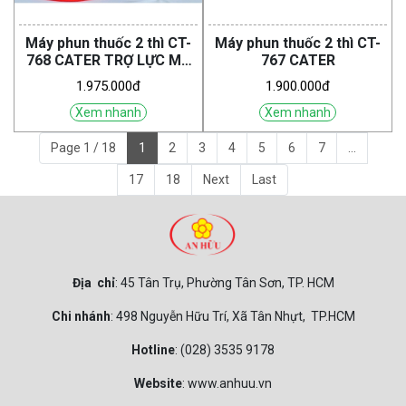
Máy phun thuốc 2 thì CT-
Máy phun thuốc 2 thì CT-
768 CATER TRỢ LỰC MÁ
767 CATER
VUÔNG
1.975.000đ
1.900.000đ
Xem nhanh
Xem nhanh
Page 1 / 18
1
2
3
4
5
6
7
...
17
18
Next
Last
Địa chỉ
: 45 Tân Trụ, Phường Tân Sơn, TP. HCM
Chi nhánh
: 498 Nguyễn Hữu Trí, Xã Tân Nhựt, TP.HCM
Hotline
: (028) 3535 9178
Website
: www.anhuu.vn