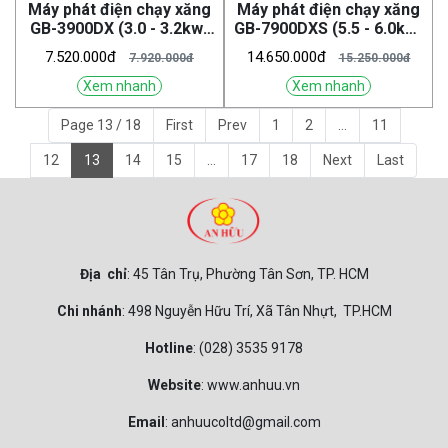
Máy phát điện chạy xăng
Máy phát điện chạy xăng
GB-3900DX (3.0 - 3.2kw)
GB-7900DXS (5.5 - 6.0kw)
(GOBI)
(GOBI)
7.520.000đ
14.650.000đ
7.920.000đ
15.250.000đ
Xem nhanh
Xem nhanh
Page 13 / 18
First
Prev
1
2
...
11
12
13
14
15
...
17
18
Next
Last
Địa chỉ
: 45 Tân Trụ, Phường Tân Sơn, TP. HCM
Chi nhánh
: 498 Nguyễn Hữu Trí, Xã Tân Nhựt, TP.HCM
Hotline
: (028) 3535 9178
Website
: www.anhuu.vn
Email
: anhuucoltd@gmail.com