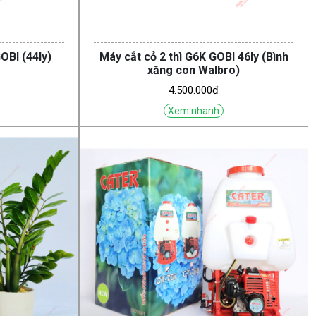
OBI (44ly)
Máy cắt cỏ 2 thì G6K GOBI 46ly (Bình
xăng con Walbro)
4.500.000đ
Xem nhanh