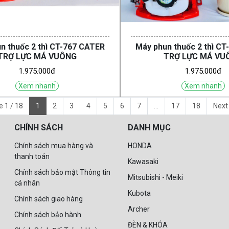
n thuốc 2 thì CT-767 CATER
Máy phun thuốc 2 thì C
TRỢ LỰC MÁ VUÔNG
TRỢ LỰC MÁ VU
1.975.000đ
1.975.000đ
Xem nhanh
Xem nhanh
 1 / 18
1
2
3
4
5
6
7
...
17
18
Next
CHÍNH SÁCH
DANH MỤC
Chính sách mua hàng và
HONDA
thanh toán
Kawasaki
Chính sách bảo mật Thông tin
Mitsubishi - Meiki
cá nhân
Kubota
Chính sách giao hàng
Archer
Chính sách bảo hành
ĐÈN & KHÓA