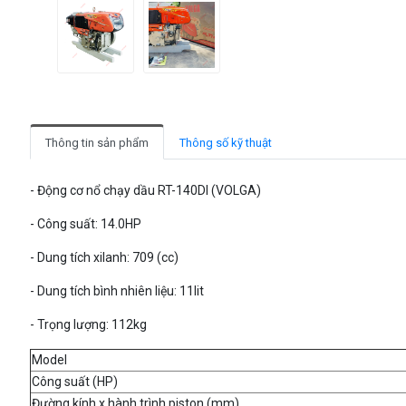
Thông tin sản phẩm
Thông số kỹ thuật
- Động cơ nổ chạy dầu RT-140DI (VOLGA)
- Công suất: 14.0HP
- Dung tích xilanh: 709 (cc)
- Dung tích bình nhiên liệu: 11lit
- Trọng lượng: 112kg
Model
Công suất (HP)
Đường kính x hành trình piston (mm)