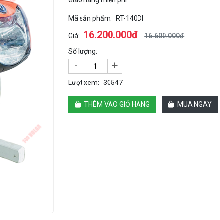
Giao hàng miễn phí
Mã sản phẩm:
RT-140DI
16.200.000đ
Giá:
16.600.000đ
Số lượng:
-
+
Lượt xem:
30547
THÊM VÀO GIỎ HÀNG
MUA NGAY