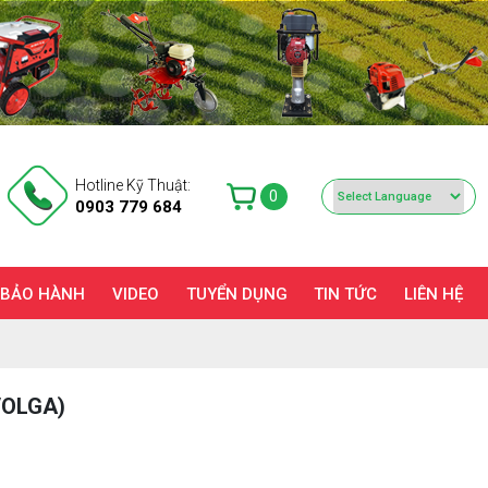
Hotline Kỹ Thuật:
0
0903 779 684
 BẢO HÀNH
VIDEO
TUYỂN DỤNG
TIN TỨC
LIÊN HỆ
VOLGA)