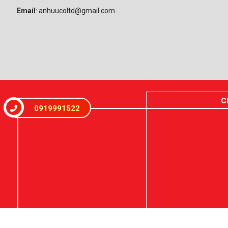
Email
: anhuucoltd@gmail.com
C
0919991522