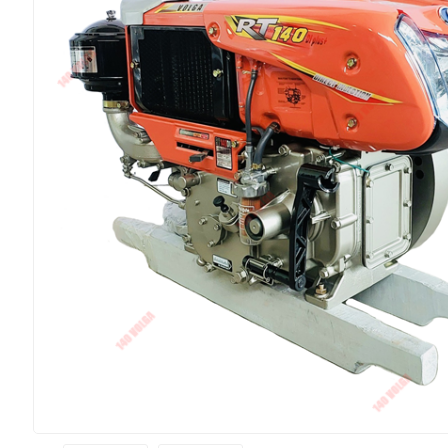
Kubota
Archer
ĐÈN & KHÓA
Máy Khác
Phụ Tùng