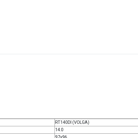
RT140DI (VOLGA)
14.0
97x96