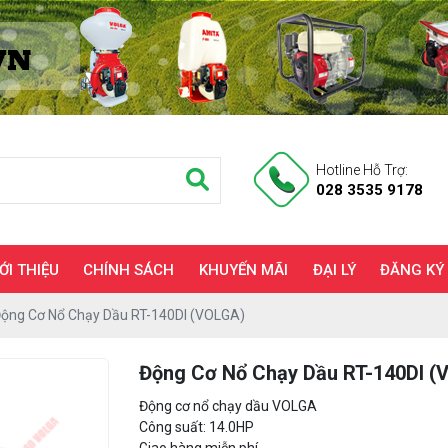
Hotline Hỗ Trợ:
028 3535 9178
ỚI THIỆU
CHÍNH SÁCH
KHUYẾN MÃI
ĐẠI LÝ
ĐĂNG KÝ
ộng Cơ Nổ Chạy Dầu RT-140DI (VOLGA)
Động Cơ Nổ Chạy Dầu RT-140DI (
Động cơ nổ chạy dầu VOLGA
Công suất: 14.0HP