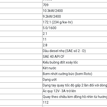
709
10.3kW/2400
9.2kW/2400
172.1 (234 g/kw-hr)
5.0/1600
2.1
11
2.8
Dầu diesel nhẹ (SAE số 2 - D)
SAE 40 API CF
Kiểu buồng đốt xoáy lốc
Két nước
Bơm nhớt cưỡng bức (bơm Roto)
Dạng ướt
Dạng tay quay tốc độ gấp 2 lần đối với dòn
Ắc quy 12V- 3A trở lên
Quay theo chiều kim đồng hồ nhìn từ hướng 
112