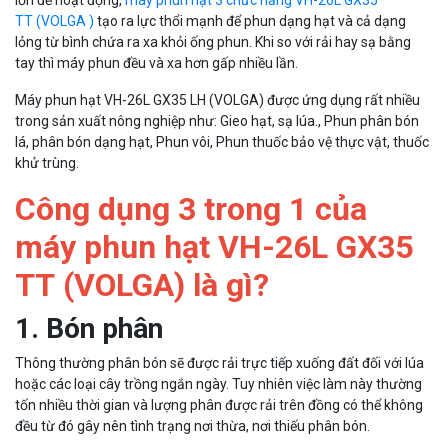
TT (VOLGA )
tạo ra lực thổi mạnh để phun dạng hạt và cả dạng
lỏng từ bình chứa ra xa khỏi ống phun. Khi so với rải hay sạ bằng
tay thì máy phun đều và xa hơn gấp nhiều lần.
Máy phun hạt VH-26L GX35 LH (VOLGA) được ứng dụng rất nhiều
trong sản xuất nông nghiệp như: Gieo hạt, sạ lúa., Phun phân bón
lá, phân bón dạng hạt, Phun vôi, Phun thuốc bảo vệ thực vật, thuốc
khử trùng.
Công dụng 3 trong 1 của
máy phun hạt VH-26L GX35
TT (VOLGA) là gì?
1. Bón phân
Thông thường phân bón sẽ được rải trực tiếp xuống đất đối với lúa
hoặc các loại cây trồng ngắn ngày. Tuy nhiên việc làm này thường
tốn nhiều thời gian và lượng phân được rải trên đồng có thể không
đều từ đó gây nên tình trạng nơi thừa, nơi thiếu phân bón.