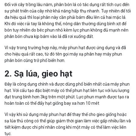
Đối với cây trồng lâu năm, phân bón lá có tác dụng rất tích cực đến
sự phát triển của cây nhờ khả năng hấp thụ nhanh. Tuy nhiên để tối
đa hiệu quả thì loại phân này cần phải bám đều lên cả hai mặc lá.
Khi đó việc rải tay là không thể, nông dân thường dùng bình xịt để
bón tuy nhiên do béc phun nhỏ kèm lực phun không đủ mạnh nên
phân bón chưa kịp bám vào lá đã rơi xuống đất.
Vì vậy trong trường hợp này, máy phun hạt được ứng dụng và đã
cho hiệu quả rất cao, từ đó tên gọi máy xạ phân hay máy phun
phân bón cũng trở phổ biến hơn.
2. Sạ lúa, gieo hạt
Đây là công dụng chính và được dùng phổ biến nhất của máy phun
hạt. Với cấu tạo đặc biệt máy có thể phun hạt liên tục với lưu lượng
đạt trung bình hơn 3kg trên một phút. Lực phun mạnh được tạo ra
hoàn toàn có thể đẩy hạt giống bay xa hơn 10 mét
Vì vậy khi sử dụng máy phun hạt để thay thế cho gieo giống hoặc
sạ lúa thủ công có thể giúp giảm thời gian làm việc gấp nhiều lần và
tiết kiệm được chi phí nhân công khi một máy có thể làm việc liên
tục.