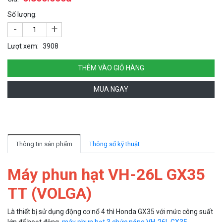
Số lượng:
-
+
Lượt xem:
3908
THÊM VÀO GIỎ HÀNG
MUA NGAY
Thông tin sản phẩm
Thông số kỹ thuật
Máy phun hạt VH-26L GX35
TT (VOLGA)
Là thiết bị sử dụng động cơ nổ 4 thì Honda GX35 với mức công suất
lớn để hoạt động,
máy phun hạt 3 chức năng VH-26L GX35