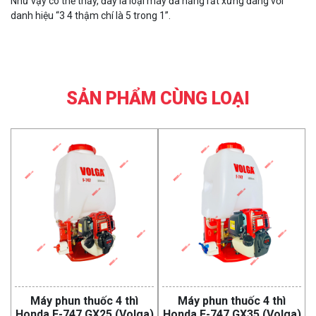
Như vậy có thể thấy, đây là loại máy đa năng rất xứng đáng với
danh hiệu “3 4 thậm chí là 5 trong 1”.
SẢN PHẨM CÙNG LOẠI
Máy phun thuốc 4 thì
Máy phun thuốc 4 thì
Honda F-747 GX25 (Volga)
Honda F-747 GX35 (Volga)