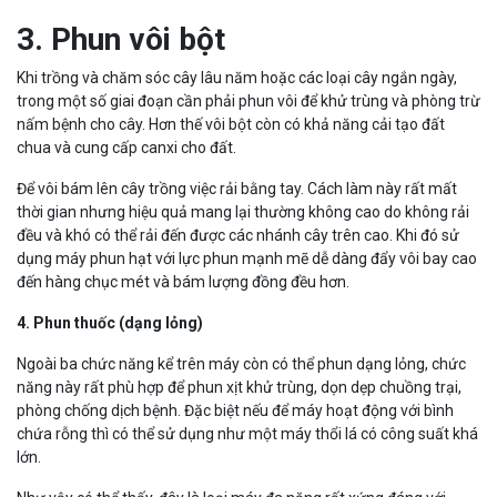
3. Phun vôi bột
Khi trồng và chăm sóc cây lâu năm hoặc các loại cây ngắn ngày,
trong một số giai đoạn cần phải phun vôi để khử trùng và phòng trừ
nấm bệnh cho cây. Hơn thế vôi bột còn có khả năng cải tạo đất
chua và cung cấp canxi cho đất.
Để vôi bám lên cây trồng việc rải bằng tay. Cách làm này rất mất
thời gian nhưng hiệu quả mang lại thường không cao do không rải
đều và khó có thể rải đến được các nhánh cây trên cao. Khi đó sử
dụng máy phun hạt với lực phun mạnh mẽ dễ dàng đẩy vôi bay cao
đến hàng chục mét và bám lượng đồng đều hơn.
4. Phun thuốc (dạng lỏng)
Ngoài ba chức năng kể trên máy còn có thể phun dạng lỏng, chức
năng này rất phù hợp để phun xịt khử trùng, dọn dẹp chuồng trại,
phòng chống dịch bệnh. Đặc biệt nếu để máy hoạt động với bình
chứa rỗng thì có thể sử dụng như một máy thổi lá có công suất khá
lớn.