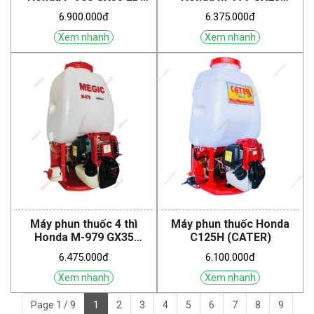
(Tropic)
(Megic)
6.900.000đ
6.375.000đ
Xem nhanh
Xem nhanh
Máy phun thuốc 4 thì
Máy phun thuốc Honda
Honda M-979 GX35
C125H (CATER)
(Megic)
6.475.000đ
6.100.000đ
Xem nhanh
Xem nhanh
Page 1 / 9
1
2
3
4
5
6
7
8
9