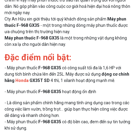
dân. Nó góp phần vào công cuộc cơ giới hoá hiện đại hoá nông thôn
mới ngày nay.
Cty An Hữu xin giới thiệu tới quý khách dòng sản phẩm
Máy phun
thuốc F-968 GX35
- một trong những dòng máy phun thuốc được
ưa chuộng trên thị trường hiện nay.
Máy phun thuốc F-968 GX35
là một trong những vật dụng không
còn xa lạ cho người dân hiện nay.
Đặc điểm nổi bật:
- Máy phun thuốc
F-968 GX35
có công suất tối đa là 1,6 HP với
dung tích bình chứa lên đến 25L. Máy được sử dụng
động cơ chính
hãng
Honda
GX35T SD
4 thì, 1 xilanh hoạt động mạnh mẽ.
- Máy phun thuốc
F-968 GX35
hoạt động ổn định
- Là dòng sản phẩm chính hãng mang tính ứng dụng cao trong các
công việc làm vườn, trồng trọt… giúp bạn thực hiện công việc được
dễ dàng và nhanh chóng hơn.
- Máy phun thuốc
F-968 GX35
có độ bền cao, đem đến sự tin tưởng
khi sử dụng.