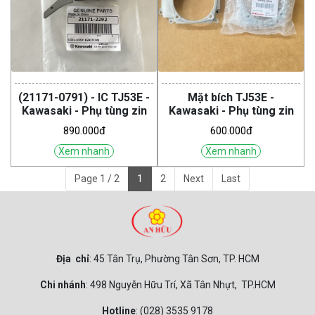
(21171-0791) - IC TJ53E -
Mặt bích TJ53E -
Kawasaki - Phụ tùng zin
Kawasaki - Phụ tùng zin
890.000đ
600.000đ
Xem nhanh
Xem nhanh
Page 1 / 2
1
2
Next
Last
Địa chỉ
: 45 Tân Trụ, Phường Tân Sơn, TP. HCM
Chi nhánh
: 498 Nguyễn Hữu Trí, Xã Tân Nhựt, TP.HCM
Hotline
: (028) 3535 9178