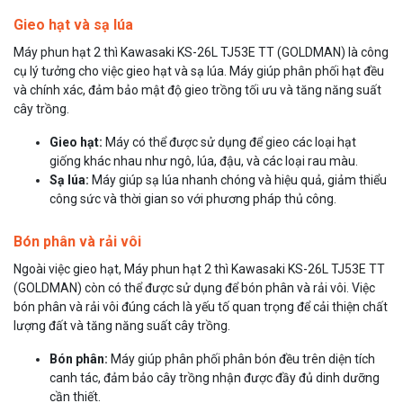
Gieo hạt và sạ lúa
Máy phun hạt 2 thì Kawasaki KS-26L TJ53E TT (GOLDMAN) là công
cụ lý tưởng cho việc gieo hạt và sạ lúa. Máy giúp phân phối hạt đều
và chính xác, đảm bảo mật độ gieo trồng tối ưu và tăng năng suất
cây trồng.
Gieo hạt:
Máy có thể được sử dụng để gieo các loại hạt
giống khác nhau như ngô, lúa, đậu, và các loại rau màu.
Sạ lúa:
Máy giúp sạ lúa nhanh chóng và hiệu quả, giảm thiểu
công sức và thời gian so với phương pháp thủ công.
Bón phân và rải vôi
Ngoài việc gieo hạt, Máy phun hạt 2 thì Kawasaki KS-26L TJ53E TT
(GOLDMAN) còn có thể được sử dụng để bón phân và rải vôi. Việc
bón phân và rải vôi đúng cách là yếu tố quan trọng để cải thiện chất
lượng đất và tăng năng suất cây trồng.
Bón phân:
Máy giúp phân phối phân bón đều trên diện tích
canh tác, đảm bảo cây trồng nhận được đầy đủ dinh dưỡng
cần thiết.