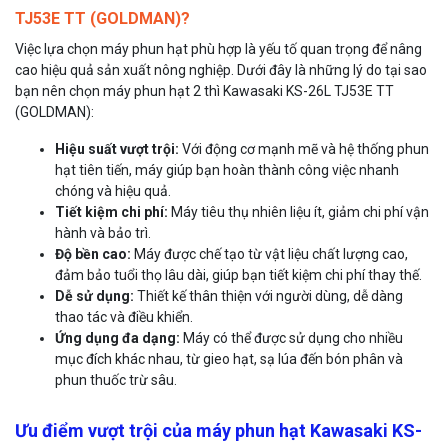
TJ53E TT (GOLDMAN)?
Việc lựa chọn máy phun hạt phù hợp là yếu tố quan trọng để nâng
cao hiệu quả sản xuất nông nghiệp. Dưới đây là những lý do tại sao
bạn nên chọn máy phun hạt 2 thì Kawasaki KS-26L TJ53E TT
(GOLDMAN):
Hiệu suất vượt trội:
Với động cơ mạnh mẽ và hệ thống phun
hạt tiên tiến, máy giúp bạn hoàn thành công việc nhanh
chóng và hiệu quả.
Tiết kiệm chi phí:
Máy tiêu thụ nhiên liệu ít, giảm chi phí vận
hành và bảo trì.
Độ bền cao:
Máy được chế tạo từ vật liệu chất lượng cao,
đảm bảo tuổi thọ lâu dài, giúp bạn tiết kiệm chi phí thay thế.
Dễ sử dụng:
Thiết kế thân thiện với người dùng, dễ dàng
thao tác và điều khiển.
Ứng dụng đa dạng:
Máy có thể được sử dụng cho nhiều
mục đích khác nhau, từ gieo hạt, sạ lúa đến bón phân và
phun thuốc trừ sâu.
Ưu điểm vượt trội của máy phun hạt Kawasaki KS-