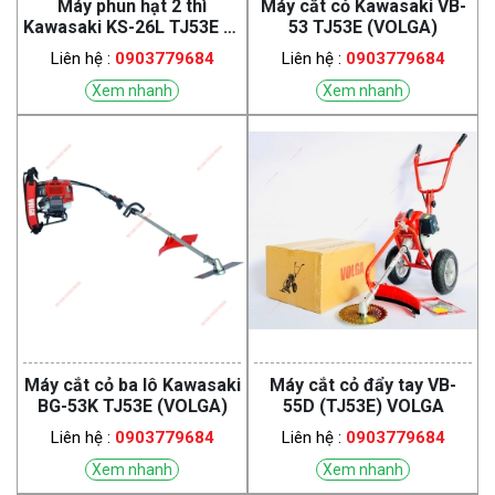
Máy phun hạt 2 thì
Máy cắt cỏ Kawasaki VB-
Kawasaki KS-26L TJ53E Ly
53 TJ53E (VOLGA)
hợp (GOLDMAN)
Liên hệ :
0903779684
Liên hệ :
0903779684
Xem nhanh
Xem nhanh
Máy cắt cỏ ba lô Kawasaki
Máy cắt cỏ đẩy tay VB-
BG-53K TJ53E (VOLGA)
55D (TJ53E) VOLGA
Liên hệ :
0903779684
Liên hệ :
0903779684
Xem nhanh
Xem nhanh