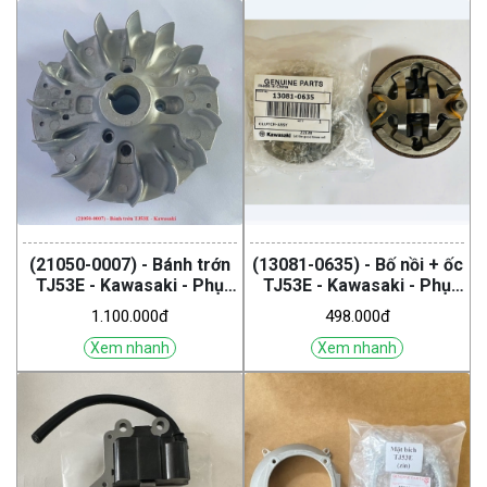
(21050-0007) - Bánh trớn
(13081-0635) - Bố nồi + ốc
TJ53E - Kawasaki - Phụ
TJ53E - Kawasaki - Phụ
tùng zin
tùng zin
1.100.000đ
498.000đ
Xem nhanh
Xem nhanh