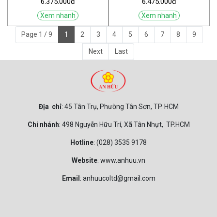
6.375.000đ
6.475.000đ
Xem nhanh
Xem nhanh
Page 1 / 9
1
2
3
4
5
6
7
8
9
Next
Last
Địa chỉ
: 45 Tân Trụ, Phường Tân Sơn, TP. HCM
Chi nhánh
: 498 Nguyễn Hữu Trí, Xã Tân Nhựt, TP.HCM
Hotline
: (028) 3535 9178
Website
: www.anhuu.vn
Email
: anhuucoltd@gmail.com