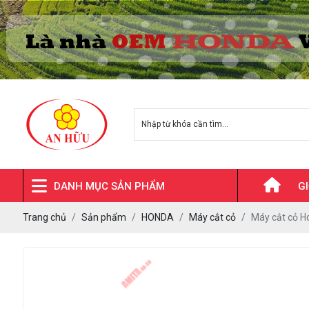
DANH MỤC SẢN PHẨM
GI
Trang chủ
Sản phẩm
HONDA
HONDA
Máy cắt cỏ
Máy cắt cỏ 
Kawasaki
Mitsubishi -
Meiki