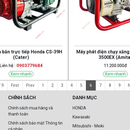
 bắn trực tiếp Honda CS-39H
Máy phát điện chạy xăn
(Cater)
3500EX (Amita
Liên hệ :
0903779684
11.200.000đ
Xem nhanh
Xem nhanh
 9
First
Prev
1
2
3
4
5
6
7
8
9
N
CHÍNH SÁCH
DANH MỤC
Chính sách mua hàng và
HONDA
thanh toán
Kawasaki
Chính sách bảo mật Thông tin
Mitsubishi - Meiki
cá nhân