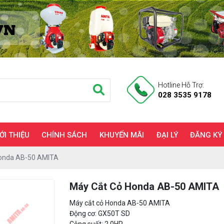
Hotline Hỗ Trợ:
028 3535 9178
ỚI THIỆU
CHÍNH SÁCH
KHUYẾN MÃI
ĐẠI LÝ
ĐĂNG KÝ
Honda AB-50 AMITA
Máy Cắt Cỏ Honda AB-50 AMITA
Máy cắt cỏ Honda AB-50 AMITA
Động cơ: GX50T SD