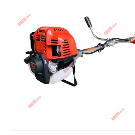
Kubota
Archer
ĐÈN & KHÓA
Máy Khác
Phụ Tùng