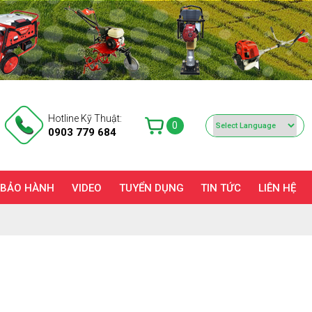
Hotline Kỹ Thuật:
0
0903 779 684
 BẢO HÀNH
VIDEO
TUYỂN DỤNG
TIN TỨC
LIÊN HỆ