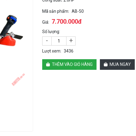
Công suất: 2.0HP
Mã sản phẩm:
AB-50
7.700.000đ
Giá:
Số lượng:
-
+
Lượt xem:
3436
THÊM VÀO GIỎ HÀNG
MUA NGAY