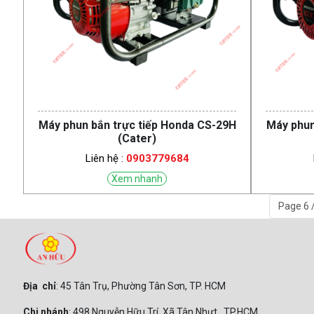
Máy phun bắn trực tiếp Honda CS-29H
Máy phun
(Cater)
Liên hệ :
0903779684
Xem nhanh
Page 6 /
Địa chỉ
: 45 Tân Trụ, Phường Tân Sơn, TP. HCM
Chi nhánh
: 498 Nguyễn Hữu Trí, Xã Tân Nhựt, TP.HCM