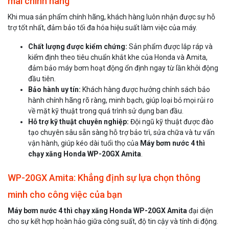
mãi chính hãng
Khi mua sản phẩm chính hãng, khách hàng luôn nhận được sự hỗ
trợ tốt nhất, đảm bảo tối đa hóa hiệu suất làm việc của máy.
Chất lượng được kiểm chứng:
Sản phẩm được lắp ráp và
kiểm định theo tiêu chuẩn khắt khe của Honda và Amita,
đảm bảo máy bơm hoạt động ổn định ngay từ lần khởi động
đầu tiên.
Bảo hành uy tín:
Khách hàng được hưởng chính sách bảo
hành chính hãng rõ ràng, minh bạch, giúp loại bỏ mọi rủi ro
về mặt kỹ thuật trong quá trình sử dụng ban đầu.
Hỗ trợ kỹ thuật chuyên nghiệp:
Đội ngũ kỹ thuật được đào
tạo chuyên sâu sẵn sàng hỗ trợ bảo trì, sửa chữa và tư vấn
vận hành, giúp kéo dài tuổi thọ của
Máy bơm nước 4 thì
chạy xăng Honda WP-20GX Amita
.
WP-20GX Amita: Khẳng định sự lựa chọn thông
minh cho công việc của bạn
Máy bơm nước 4 thì chạy xăng Honda WP-20GX Amita
đại diện
cho sự kết hợp hoàn hảo giữa công suất, độ tin cậy và tính di động.