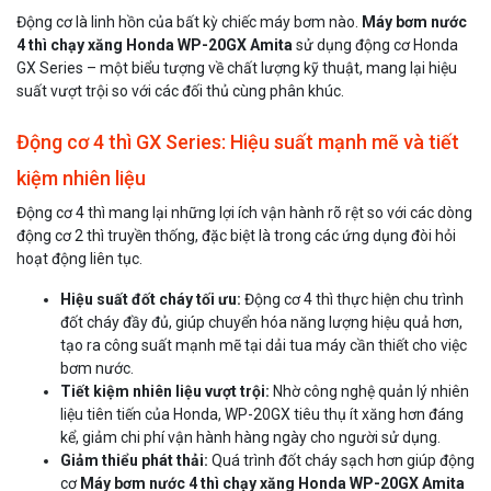
Động cơ là linh hồn của bất kỳ chiếc máy bơm nào.
Máy bơm nước
4 thì chạy xăng Honda WP-20GX Amita
sử dụng động cơ Honda
GX Series – một biểu tượng về chất lượng kỹ thuật, mang lại hiệu
suất vượt trội so với các đối thủ cùng phân khúc.
Động cơ 4 thì GX Series: Hiệu suất mạnh mẽ và tiết
kiệm nhiên liệu
Động cơ 4 thì mang lại những lợi ích vận hành rõ rệt so với các dòng
động cơ 2 thì truyền thống, đặc biệt là trong các ứng dụng đòi hỏi
hoạt động liên tục.
Hiệu suất đốt cháy tối ưu:
Động cơ 4 thì thực hiện chu trình
đốt cháy đầy đủ, giúp chuyển hóa năng lượng hiệu quả hơn,
tạo ra công suất mạnh mẽ tại dải tua máy cần thiết cho việc
bơm nước.
Tiết kiệm nhiên liệu vượt trội:
Nhờ công nghệ quản lý nhiên
liệu tiên tiến của Honda, WP-20GX tiêu thụ ít xăng hơn đáng
kể, giảm chi phí vận hành hàng ngày cho người sử dụng.
Giảm thiểu phát thải:
Quá trình đốt cháy sạch hơn giúp động
cơ
Máy bơm nước 4 thì chạy xăng Honda WP-20GX Amita