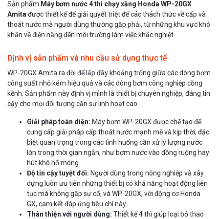
Sản phẩm
Máy bơm nước 4 thì chạy xăng Honda WP-20GX
Amita
được thiết kế để giải quyết triệt để các thách thức về cấp và
thoát nước mà người dùng thường gặp phải, từ những khu vực khó
khăn về điện năng đến môi trường làm việc khắc nghiệt.
Định vị sản phẩm và nhu cầu sử dụng thực tế
WP-20GX Amita ra đời để lấp đầy khoảng trống giữa các dòng bơm
công suất nhỏ kém hiệu quả và các dòng bơm công nghiệp cồng
kềnh. Sản phẩm này định vị mình là thiết bị chuyên nghiệp, đáng tin
cậy cho mọi đối tượng cần sự linh hoạt cao.
Giải pháp toàn diện:
Máy bơm WP-20GX được chế tạo để
cung cấp giải pháp cấp thoát nước mạnh mẽ và kịp thời, đặc
biệt quan trọng trong các tình huống cần xử lý lượng nước
lớn trong thời gian ngắn, như bơm nước vào đồng ruộng hay
hút khô hố móng.
Độ tin cậy tuyệt đối:
Người dùng trong nông nghiệp và xây
dựng luôn ưu tiên những thiết bị có khả năng hoạt động liên
tục mà không gặp sự cố, và WP-20GX, với động cơ Honda
GX, cam kết đáp ứng tiêu chí này.
Thân thiện với người dùng:
Thiết kế 4 thì giúp loại bỏ thao