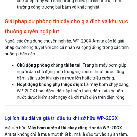
cho phép máy vận hành trong nhiều giờ liên tục tại môi
trường công trường bụi bặm và khắc nghiệt.
Giải pháp dự phòng tin cậy cho gia đình và khu vực
thường xuyên ngập lụt
Ngoài các ứng dụng chuyên nghiệp, WP-20GX Amita còn là giải
pháp dự phòng tuyệt vời cho cá nhân và cộng đồng trong các tình
huống khẩn cấp.
Chủ động phòng chống thiên tai:
Trang bị máy bơm giúp
người dân chủ động hơn trong việc bơm thoát nước tầng
hầm, sân vườn khi xảy ra mưa lớn hoặc triều cường.
Hoạt động không phụ thuộc điện:
Là máy bơm chạy xăng,
WP-20GX hoạt động độc lập hoàn toàn, đảm bảo nguồn
nước được kiểm soát ngay cả khi mất điện trên diện rộng.
Lợi ích lâu dài và giá trị đầu tư khi sở hữu WP-20GX
Việc sở hữu
Máy bơm nước 4 thì chạy xăng Honda WP-20GX
Amita
không chỉ là mua một thiết bị, mà là đầu tư vào sự an tâm,