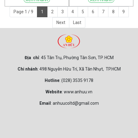
Page 1 / 9
1
2
3
4
5
6
7
8
9
Next
Last
Địa chỉ
: 45 Tân Trụ, Phường Tân Sơn, TP. HCM
Chi nhánh
: 498 Nguyễn Hữu Trí, Xã Tân Nhựt, TP.HCM
Hotline
: (028) 3535 9178
Website
: www.anhuu.vn
Email
: anhuucoltd@gmail.com