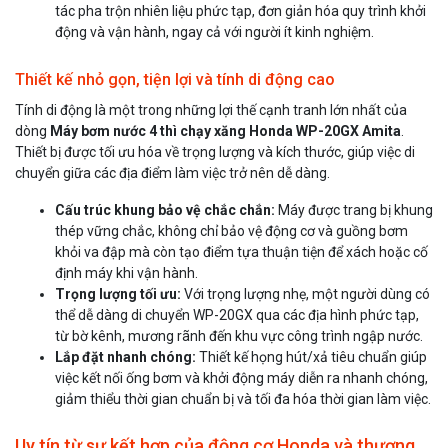
tác pha trộn nhiên liệu phức tạp, đơn giản hóa quy trình khởi
động và vận hành, ngay cả với người ít kinh nghiệm.
Thiết kế nhỏ gọn, tiện lợi và tính di động cao
Tính di động là một trong những lợi thế cạnh tranh lớn nhất của
dòng
Máy bơm nước 4 thì chạy xăng Honda WP-20GX Amita
.
Thiết bị được tối ưu hóa về trọng lượng và kích thước, giúp việc di
chuyển giữa các địa điểm làm việc trở nên dễ dàng.
Cấu trúc khung bảo vệ chắc chắn:
Máy được trang bị khung
thép vững chắc, không chỉ bảo vệ động cơ và guồng bơm
khỏi va đập mà còn tạo điểm tựa thuận tiện để xách hoặc cố
định máy khi vận hành.
Trọng lượng tối ưu:
Với trọng lượng nhẹ, một người dùng có
thể dễ dàng di chuyển WP-20GX qua các địa hình phức tạp,
từ bờ kênh, mương rãnh đến khu vực công trình ngập nước.
Lắp đặt nhanh chóng:
Thiết kế họng hút/xả tiêu chuẩn giúp
việc kết nối ống bơm và khởi động máy diễn ra nhanh chóng,
giảm thiểu thời gian chuẩn bị và tối đa hóa thời gian làm việc.
Uy tín từ sự kết hợp của động cơ Honda và thương