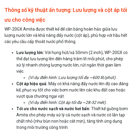
Thông số kỹ thuật ấn tượng: Lưu lượng và cột áp tối
ưu cho công việc
WP-20GX Amita được thiết kế để cân bằng hoàn hảo giữa lưu
lượng nước lớn và khả năng đẩy nước (cột áp), phù hợp với hầu hết
các yêu cầu cấp thoát nước phổ thông.
Lưu lượng lớn:
Với họng hút/xả 50mm (2 inch), WP-20GX có
thể đạt lưu lượng lên đến hàng trăm lít mỗi phút, cho phép
xử lý nhanh chóng lượng nước lớn, rút ngắn thời gian làm
việc.
(Ví dụ điển hình: Lưu lượng tối đa ~600 lít/phút).
Cột áp hiệu quả:
Máy có khả năng đẩy nước lên độ cao đáng
kể, phục vụ tốt cho việc bơm nước lên các khu đất cao hoặc
vượt qua chướng ngại vật.
(Ví dụ điển hình: Cột áp tối đa ~28-32 mét).
Tối ưu cho nước sạch và nước hơi bẩn:
Thiết kế guồng bơm
Amita cho phép máy xử lý cả nước sạch và nước có lẫn tạp
chất nhỏ (như bùn non hoặc cát mịn), tăng tính ứng dụng
trong môi trường công trình.