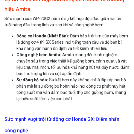
hiệu Amita
Sức mạnh của WP-20GX nằm ở sự kết hợp độc đáo giữa hai tên
tuổi hàng đầu trong lĩnh vực cơ khí và công nghệ bơm.
Động cơ Honda (Nhật Bản):
Đảm bảo trái tim của máy bơm
là động cơ 4 thì GX Series, nổi tiếng toàn cầu về độ bền bỉ,
khả năng vận hành ổn định và tiết kiệm nhiên liệu.
Công nghệ bơm Amita:
Amita mang đến kinh nghiệm
chuyên sâu trong việc thiết kế guồng bơm, cánh quạt và vật
liệu chịu mài mòn, tối ưu hóa khả năng hút và đẩy nước, đảm
bảo lưu lượng lớn và cột áp ổn định.
Sự đồng bộ hóa:
Sự kết hợp này không chỉ là lắp ráp hai bộ
phận mà là sự đồng bộ hoàn hảo, nơi động cơ phát huy hết
công suất mà vẫn đảm bảo tuổi thọ cho guồng bơm, mang
lại hiệu suất làm việc cao nhất.
Sức mạnh vượt trội từ động cơ Honda GX: Điểm nhấn
công nghệ