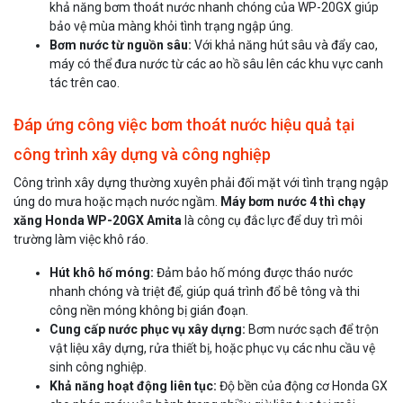
khả năng bơm thoát nước nhanh chóng của WP-20GX giúp
bảo vệ mùa màng khỏi tình trạng ngập úng.
Bơm nước từ nguồn sâu:
Với khả năng hút sâu và đẩy cao,
máy có thể đưa nước từ các ao hồ sâu lên các khu vực canh
tác trên cao.
Đáp ứng công việc bơm thoát nước hiệu quả tại
công trình xây dựng và công nghiệp
Công trình xây dựng thường xuyên phải đối mặt với tình trạng ngập
úng do mưa hoặc mạch nước ngầm.
Máy bơm nước 4 thì chạy
xăng Honda WP-20GX Amita
là công cụ đắc lực để duy trì môi
trường làm việc khô ráo.
Hút khô hố móng:
Đảm bảo hố móng được tháo nước
nhanh chóng và triệt để, giúp quá trình đổ bê tông và thi
công nền móng không bị gián đoạn.
Cung cấp nước phục vụ xây dựng:
Bơm nước sạch để trộn
vật liệu xây dựng, rửa thiết bị, hoặc phục vụ các nhu cầu vệ
sinh công nghiệp.
Khả năng hoạt động liên tục:
Độ bền của động cơ Honda GX