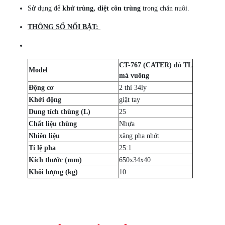
Sử dụng để
khử trùng, diệt côn trùng
trong chăn nuôi.
THÔNG SỐ NỔI BẬT:
CT-767 (CATER) đỏ TL
Model
má vuông
Động cơ
2 thì 34ly
Khởi động
giật tay
Dung tích thùng (L)
25
Chất liệu thùng
Nhựa
Nhiên liệu
xăng pha nhớt
Tỉ lệ pha
25:1
Kích thước (mm)
650x34x40
Khối lượng (kg)
10