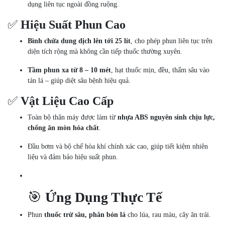
dụng liên tục ngoài đồng ruộng.
✅
Hiệu Suất Phun Cao
Bình chứa dung dịch lên tới 25 lít
, cho phép phun liên tục trên
diện tích rộng mà không cần tiếp thuốc thường xuyên.
Tầm phun xa từ 8 – 10 mét
, hạt thuốc mịn, đều, thấm sâu vào
tán lá – giúp diệt sâu bệnh hiệu quả.
✅
Vật Liệu Cao Cấp
Toàn bộ thân máy được làm từ
nhựa ABS nguyên sinh chịu lực,
chống ăn mòn hóa chất
.
Đầu bơm và bộ chế hòa khí chính xác cao, giúp tiết kiệm nhiên
liệu và đảm bảo hiệu suất phun.
🎯
Ứng Dụng Thực Tế
Phun
thuốc trừ sâu, phân bón lá
cho lúa, rau màu, cây ăn trái.