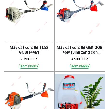
Máy cắt cỏ 2 thì TL52
Máy cắt cỏ 2 thì G6K GOBI
GOBI (44ly)
46ly (Bình xăng con
Walbro)
2.390.000đ
4.500.000đ
Xem nhanh
Xem nhanh