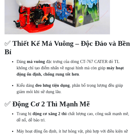
✅
Thiết Kế Má Vuông – Độc Đáo và Bền
Bỉ
Dáng
má vuông
đặc trưng của dòng CT-767 CATER đỏ TL
không chỉ tạo điểm nhấn về ngoại hình mà còn giúp
máy hoạt
động ổn định, chống rung tốt hơn
.
Kiểu dáng
đeo lưng tiện dụng
, phân bổ trọng lượng đều giúp
giảm mỏi khi sử dụng lâu.
✅
Động Cơ 2 Thì Mạnh Mẽ
Trang bị
động cơ xăng 2 thì
chất lượng cao, công suất mạnh mẽ,
dễ nổ, dễ bảo trì.
Máy hoạt động ổn định, ít hư hỏng vặt, phù hợp với điều kiện sử