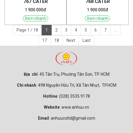
767 CATER
768 CATER
1.900.000đ
1.900.000đ
Xem nhanh
Xem nhanh
Page 1 / 18
1
2
3
4
5
6
7
...
17
18
Next
Last
Địa chỉ
: 45 Tân Trụ, Phường Tân Sơn, TP. HCM
Chi nhánh
: 498 Nguyễn Hữu Trí, Xã Tân Nhựt, TP.HCM
Hotline
: (028) 3535 9178
Website
: www.anhuu.vn
Email
: anhuucoltd@gmail.com