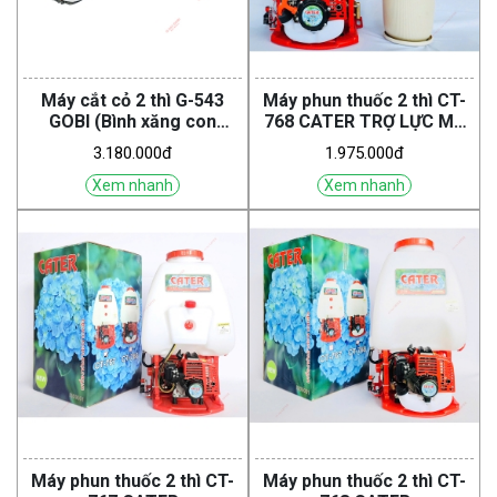
Máy cắt cỏ 2 thì G-543
Máy phun thuốc 2 thì CT-
GOBI (Bình xăng con
768 CATER TRỢ LỰC MÁ
Walbro )
VUÔNG
3.180.000đ
1.975.000đ
Xem nhanh
Xem nhanh
Máy phun thuốc 2 thì CT-
Máy phun thuốc 2 thì CT-