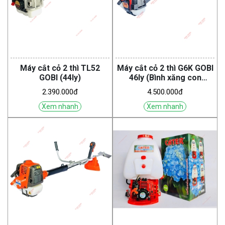
Máy cắt cỏ 2 thì TL52
Máy cắt cỏ 2 thì G6K GOBI
GOBI (44ly)
46ly (Bình xăng con
Walbro)
2.390.000đ
4.500.000đ
Xem nhanh
Xem nhanh