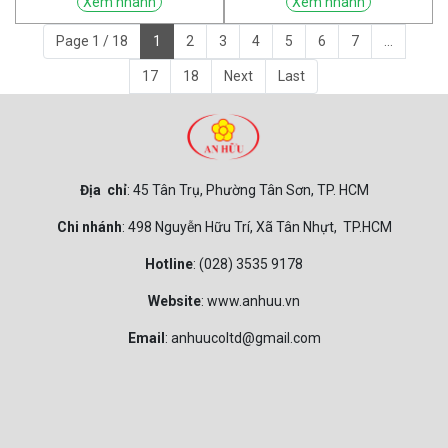
Xem nhanh
Xem nhanh
Page 1 / 18
1
2
3
4
5
6
7
...
17
18
Next
Last
Địa chỉ
: 45 Tân Trụ, Phường Tân Sơn, TP. HCM
Chi nhánh
: 498 Nguyễn Hữu Trí, Xã Tân Nhựt, TP.HCM
Hotline
: (028) 3535 9178
Website
: www.anhuu.vn
Email
: anhuucoltd@gmail.com