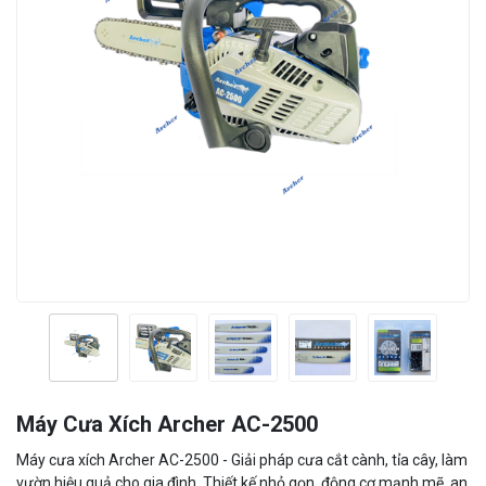
Máy Cưa Xích Archer AC-2500
Máy cưa xích Archer AC-2500 - Giải pháp cưa cắt cành, tỉa cây, làm
vườn hiệu quả cho gia đình. Thiết kế nhỏ gọn, động cơ mạnh mẽ, an