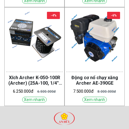
Xem nhanh
Xem nhanh
-4%
-6%
Xích Archer K-050-100R
Động cơ nổ chạy xăng
(Archer) (25A-100, 1/4")
Archer AE-390GE
(chuột)
6.250.000đ
7.500.000đ
6.500.000đ
8.000.000đ
Xem nhanh
Xem nhanh