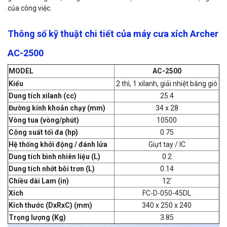
của công việc.
Thông số kỹ thuật chi tiết của máy cưa xích Archer
AC-2500
MODEL
AC-2500
Kiểu
2 thì, 1 xilanh, giải nhiệt bằng gió
Dung tích xilanh (cc)
25.4
Đường kính khoản chạy (mm)
34 x 28
Vòng tua (vòng/phút)
10500
Công suất tối đa (hp)
0.75
Hệ thống khởi động / đánh lửa
Giựt tay / IC
Dung tích bình nhiên liệu (L)
0.2
Dung tích nhớt bôi trơn (L)
0.14
Chiều dài Lam (in)
12’
Xích
FC-D-050-45DL
Kích thước (DxRxC) (mm)
340 x 250 x 240
Trọng lượng (Kg)
3.85