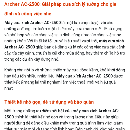
Archer AC-2500: Giải pháp cưa xích lý tưởng cho gia
đình và công việc nhẹ
Máy cưa xích Archer AC-2500
là một lựa chọn tuyệt vời cho
những ai đang tìm kiếm một chiếc máy cưa mạnh mẽ, dễ sử dụng
và phù hợp với các công việc gia đình cũng như các công việc nhẹ
nhàng khác. Với thiết kế tối ưu và hiệu suất vượt trội,
máy cưa xích
Archer AC-2500
giúp bạn dễ dàng xử lý các công việc cưa cắt cành
cây, tỉa cây cảnh, chuẩn bị củi cho mùa đông, hay thậm chí là hỗ trợ
trong các dự án xây dựng nhỏ.
Không còn nỗi lo về những chiếc máy cưa cồng kềnh, khó khởi động
hay tiêu tốn nhiều nhiên liệu.
Máy cưa xích Archer AC-2500
được
thiết kế để mang lại trải nghiệm làm việc thoải mái và hiệu quả
nhất.
Thiết kế nhỏ gọn, dễ sử dụng và bảo quản
Một trong những ưu điểm nổi bật của
máy cưa xích Archer AC-
2500
chính là thiết kế nhỏ gọn và trọng lượng nhẹ. Điều này giúp
người dùng dễ dàng điều khiển máy trong quá trình làm việc, giảm
thiểu sự mệt mỏi và tăng tính linh hoạt. Bên cạnh đó, việc bảo quản