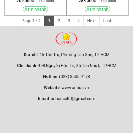
209.000đ
288.000đ
389.000đ
539.000đ
Xem nhanh
Xem nhanh
Page 1 / 4
1
2
3
4
Next
Last
Địa chỉ
: 45 Tân Trụ, Phường Tân Sơn, TP. HCM
Chi nhánh
: 498 Nguyễn Hữu Trí, Xã Tân Nhựt, TP.HCM
Hotline
: (028) 3535 9178
Website
: www.anhuu.vn
Email
: anhuucoltd@gmail.com