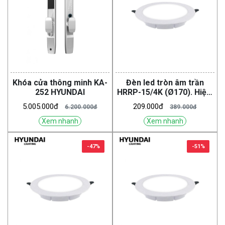
Khóa cửa thông minh KA-
Đèn led tròn âm trần
252 HYUNDAI
HRRP-15/4K (Ø170). Hiệu:
HYUNDAI
5.005.000đ
209.000đ
6.200.000đ
389.000đ
Xem nhanh
Xem nhanh
-47%
-51%