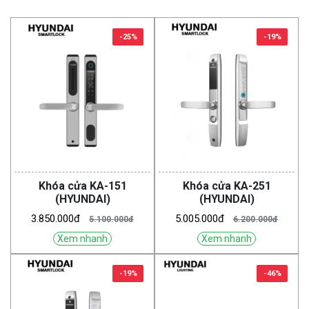
-25%
-19%
Khóa cửa KA-151
Khóa cửa KA-251
(HYUNDAI)
(HYUNDAI)
3.850.000đ
5.005.000đ
5.100.000đ
6.200.000đ
Xem nhanh
Xem nhanh
-19%
-46%