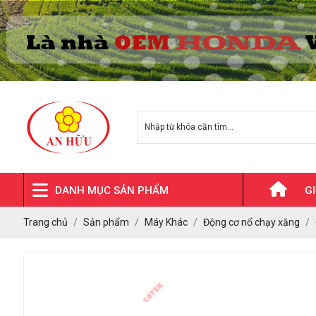
DANH MỤC SẢN PHẨM
GI
Trang chủ
Sản phẩm
HONDA
Máy Khác
Động cơ nổ chạy xăng
Kawasaki
Mitsubishi -
Meiki