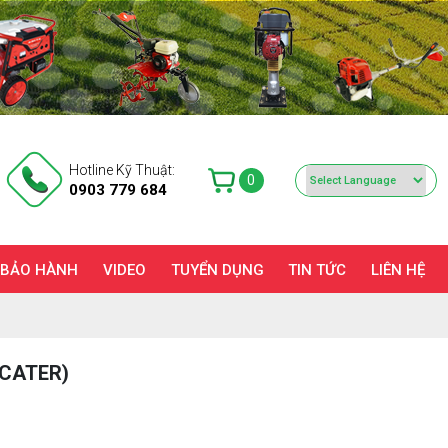
Hotline Kỹ Thuật:
0
0903 779 684
 BẢO HÀNH
VIDEO
TUYỂN DỤNG
TIN TỨC
LIÊN HỆ
(CATER)