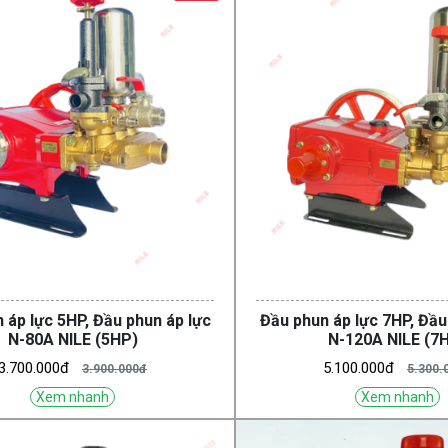
 áp lực 5HP, Đầu phun áp lực
Đầu phun áp lực 7HP, Đầu
N-80A NILE (5HP)
N-120A NILE (7
3.700.000đ
5.100.000đ
3.900.000đ
5.300.
Xem nhanh
Xem nhanh