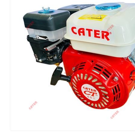
Kubota
Archer
ĐÈN & KHÓA
Máy Khác
Phụ Tùng