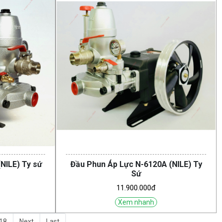
NILE) Ty sứ
Đầu Phun Áp Lực N-6120A (NILE) Ty
Sứ
11.900.000đ
Xem nhanh
18
Next
Last