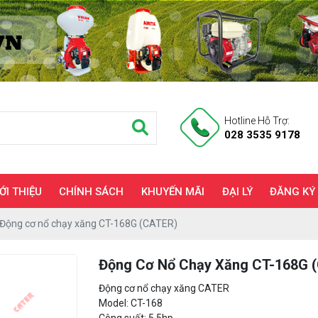
Hotline Hỗ Trợ:
028 3535 9178
ỚI THIỆU
CHÍNH SÁCH
KHUYẾN MÃI
ĐẠI LÝ
ĐĂNG KÝ
Động cơ nổ chạy xăng CT-168G (CATER)
Động Cơ Nổ Chạy Xăng CT-168G 
Động cơ nổ chạy xăng CATER
Model: CT-168