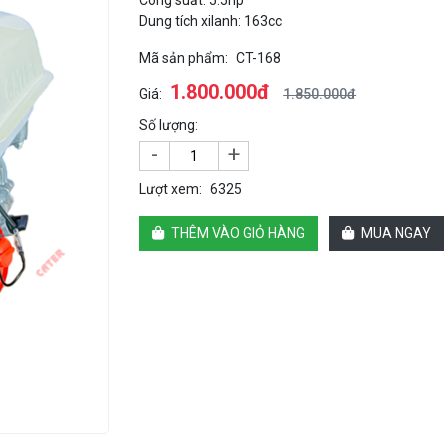
Công suất: 5.5hp
Dung tích xilanh: 163cc
Mã sản phẩm:
CT-168
1.800.000đ
Giá:
1.850.000đ
Số lượng:
-
+
Lượt xem:
6325
THÊM VÀO GIỎ HÀNG
MUA NGAY