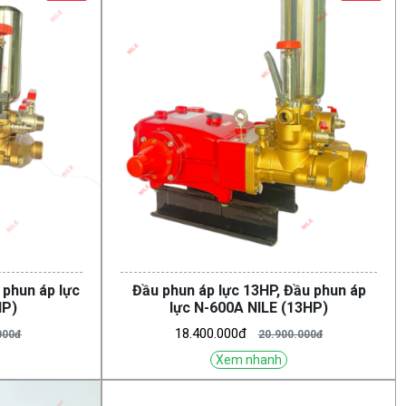
 phun áp lực
Đầu phun áp lực 13HP, Đầu phun áp
HP)
lực N-600A NILE (13HP)
18.400.000đ
000đ
20.900.000đ
Xem nhanh