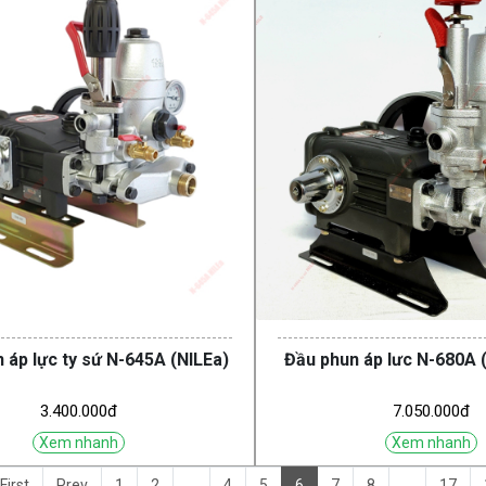
 áp lực ty sứ N-645A (NILEa)
Đầu phun áp lưc N-680A (
3.400.000đ
7.050.000đ
Xem nhanh
Xem nhanh
First
Prev
1
2
...
4
5
6
7
8
...
17