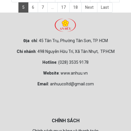
Đầu phun áp lực ty sứ VG-
120A INOX (cao cấp)
VOLGA
13.990.000đ
Xem nhanh
Page 5 / 18
First
Prev
1
2
...
3
4
5
6
7
...
17
18
Next
Last
Địa chỉ
: 45 Tân Trụ, Phường Tân Sơn, TP. HCM
Chi nhánh
: 498 Nguyễn Hữu Trí, Xã Tân Nhựt, TP.HCM
Hotline
: (028) 3535 9178
Website
: www.anhuu.vn