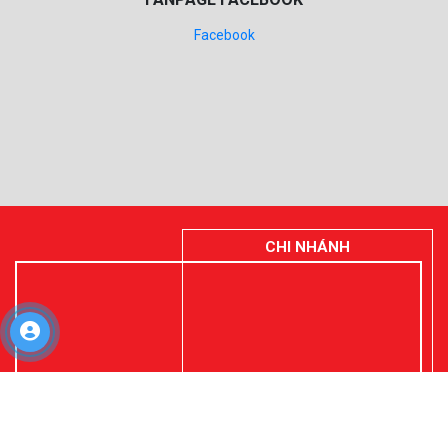
Kubota
Archer
ĐÈN & KHÓA
Máy Khác
Phụ tùng
FANPAGE FACEBOOK
Facebook
CHI NHÁNH