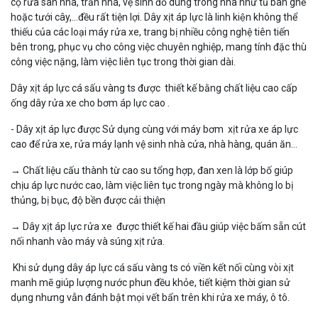
cọ rửa sân nhà, trần nhà, vệ sinh đồ dùng trong nhà như tủ bàn ghế
hoặc tưới cây,…đều rất tiện lợi. Dây xịt áp lực là linh kiện không thể
thiếu của các loại máy rửa xe, trang bị nhiều công nghệ tiên tiến
bên trong, phục vụ cho công việc chuyên nghiệp, mang tính đặc thù
công việc nặng, làm việc liên tục trong thời gian dài.
Dây xịt áp lực cá sấu vàng ts được thiết kế bằng chất liệu cao cấp
ống dây rửa xe cho bơm áp lực cao .
- Dây xịt áp lực được Sử dụng cùng với máy bơm xịt rửa xe áp lực
cao để rửa xe, rửa máy lạnh vệ sinh nhà cửa, nhà hàng, quán ăn...
→ Chất liệu cấu thành từ cao su tổng hợp, đan xen là lớp bố giúp
chịu áp lực nước cao, làm việc liên tục trong ngày mà không lo bị
thủng, bị bục, độ bền được cải thiện
→ Dây xịt áp lực rửa xe được thiết kế hai đầu giúp việc bấm sẵn cút
nối nhanh vào máy và súng xịt rửa.
Khi sử dụng dây áp lực cá sấu vàng ts có viền kết nối cùng vòi xịt
manh mẽ giúp lượng nước phun đều khỏe, tiết kiệm thời gian sử
dụng nhưng vẫn đánh bật mọi vết bẩn trên khi rửa xe máy, ô tô.