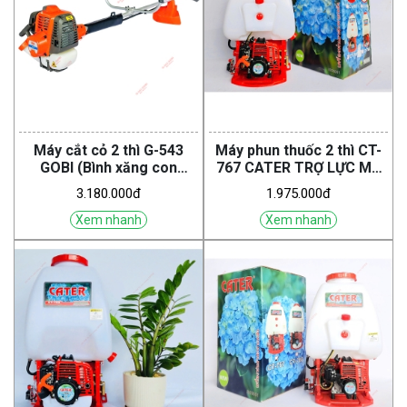
Máy cắt cỏ 2 thì G-543
Máy phun thuốc 2 thì CT-
GOBI (Bình xăng con
767 CATER TRỢ LỰC MÁ
Walbro )
VUÔNG
3.180.000đ
1.975.000đ
Xem nhanh
Xem nhanh