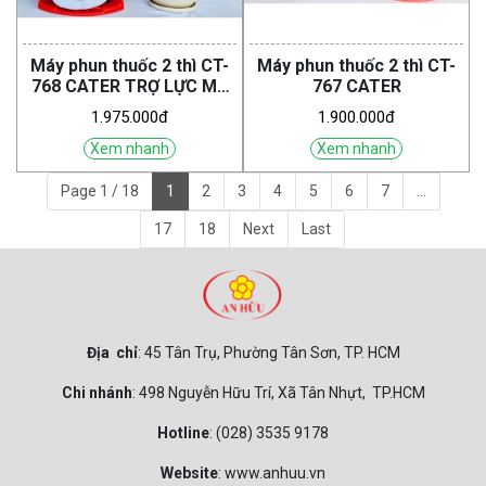
Máy phun thuốc 2 thì CT-
Máy phun thuốc 2 thì CT-
768 CATER TRỢ LỰC MÁ
767 CATER
VUÔNG
1.975.000đ
1.900.000đ
Xem nhanh
Xem nhanh
Page 1 / 18
1
2
3
4
5
6
7
...
17
18
Next
Last
Địa chỉ
: 45 Tân Trụ, Phường Tân Sơn, TP. HCM
Chi nhánh
: 498 Nguyễn Hữu Trí, Xã Tân Nhựt, TP.HCM
Hotline
: (028) 3535 9178
Website
: www.anhuu.vn